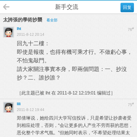
新手交流
回复
太誇張的學術抄襲
看全部
lht
#
76
2011-8-12 20:14
回九十二樓：
即使是報復，也得有機可乘才行。不做虧心事，
不怕鬼敲門。
請大家關注事實本身，即兩個問題：一、抄沒
抄？二、誰抄誰？
［此主题已被 lht 在 2011-8-12 12:19:01 编辑过］
lili
#
75
2011-8-12 19:44
郑倩琳说，她给四川大学写信投诉，只是希望让抄袭者受
到相应处理，否则，“会让更多的人产生不劳而获的思想，
恶化整个学术气氛。”但她同时表示，“不希望处理结果太