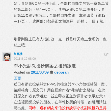
始，直到第6页第一段为止，全部抄自郑文的第一章第二节
的第二部分（第4—6页）。李书从第6页第二段开始，直
到第11页第3段为止，全部抄自郑文第一章第四节（第12
—17页）。这两部分都是正文和注释一起抄，一目了然。
刚看到楼上已有人指出这一点，我是昨天晚上发现的，也
贴上吧。
红瓦楼
#
72
2011-8-12 08:00
李小光副教授抄襲案之後續跟進
Posted on
2011/08/09
由
deborah
回覆
近日有網友投稿關於PPvS的檢查與李小光教授抄襲一案，
後經核實，原文乃引用自豆瓣作者“滑鐵驢”之發帖，在此
對原文作者表示道歉，並立即改正並對原作者表示歉意！
在這裡提醒投稿的朋友，在舉報抄襲的時候，如引用請註
明出處。
同時，還有網友來信投稿說李小光副教授乃是得