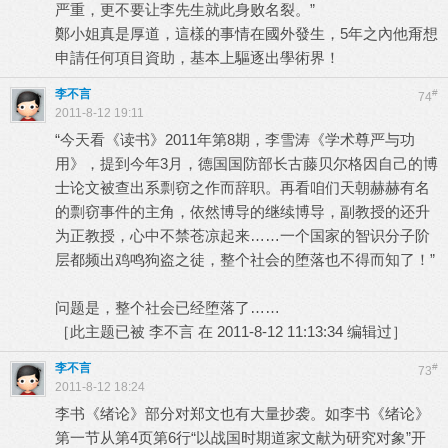
严重，更不要让李先生就此身败名裂。”
鄭小姐真是厚道，這樣的事情在國外發生，5年之內他甭想
申請任何項目資助，基本上驅逐出學術界！
李不言
#
74
2011-8-12 19:11
“今天看《读书》2011年第8期，李雪涛《学术尊严与功
用》，提到今年3月，德国国防部长古藤贝尔格因自己的博
士论文被查出系剽窃之作而辞职。再看咱们天朝赫赫有名
的剽窃事件的主角，依然博导的继续博导，副教授的还升
为正教授，心中不禁苍凉起来……一个国家的智识分子阶
层都频出鸡鸣狗盗之徒，整个社会的堕落也不得而知了！”
问题是，整个社会已经堕落了……
［此主题已被 李不言 在 2011-8-12 11:13:34 编辑过］
李不言
#
73
2011-8-12 18:24
李书《绪论》部分对郑文也有大量抄袭。如李书《绪论》
第一节从第4页第6行“以战国时期道家文献为研究对象”开