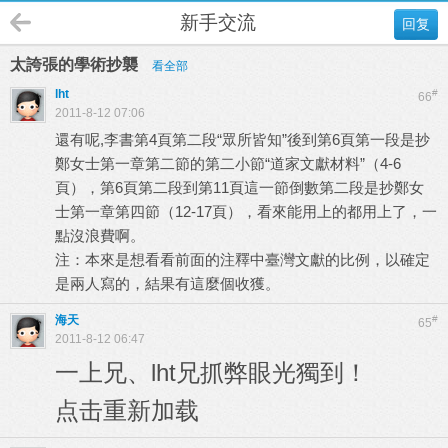
新手交流
回复
太誇張的學術抄襲
看全部
lht
#
66
2011-8-12 07:06
還有呢,李書第4頁第二段“眾所皆知”後到第6頁第一段是抄
鄭女士第一章第二節的第二小節“道家文獻材料”（4-6
頁），第6頁第二段到第11頁這一節倒數第二段是抄鄭女
士第一章第四節（12-17頁），看來能用上的都用上了，一
點沒浪費啊。
注：本來是想看看前面的注釋中臺灣文獻的比例，以確定
是兩人寫的，結果有這麼個收獲。
海天
#
65
2011-8-12 06:47
一上兄、lht兄抓弊眼光獨到！
点击重新加载