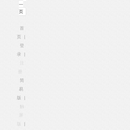
一
页
首
页
|
登
录
|
注
册
简
易
版
|
触
屏
版
|