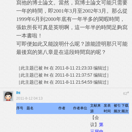
寫他的博士論文。當然，寫博士論文可能只需要
一年的時間，即2001年3月至2002年3月。那么從
1999年6月到2000年底有一年半多的閑暇時間，
張欽所長可真是英明啊，這一年半的時間足夠寫
一本書啦！
可即便如此又能說明什么呢？誰能證明那只可能
最後寫的第八章是在這段時間寫的呢？
［此主题已被 lht 在 2011-8-11 21:23:33 编辑过］
［此主题已被 lht 在 2011-8-11 21:37:57 编辑过］
［此主题已被 lht 在 2011-8-11 21:54:59 编辑过］
lht
#
62
2011-8-12 04:13
文献来
发表
被引
下载
序号
题名
作者
作者单位
源
时间
频次
频次
【会
议】
第
三届中