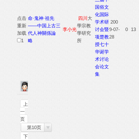
国俗文
化国际
点击
命·鬼神·祖先
四川
大
学术研
200
重新
——中国上古三
學宗教
李小光
讨会暨
9-07-
0
13
加载
代人神關係論
學研究
项楚教
28
1
略
所
授七十
华诞学
术讨论
会论文
集
上
一
页
第10页
下