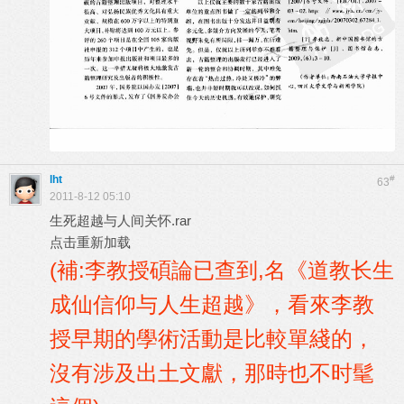
lht
#
63
2011-8-12 05:10
生死超越与人间关怀.rar
点击重新加载
(補:李教授碩論已查到,名《道教长生
成仙信仰与人生超越》，看來李教
授早期的學術活動是比較單綫的，
沒有涉及出土文獻，那時也不时髦