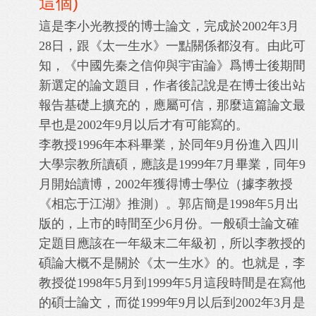
這個)
這是李小光教授的博士論文，完成於2002年3月
28日，跟《太一生水》一點關係都沒有。由此可
知，
《中國先秦之信仰與宇宙論》爲博士後期間
新選定的論文題目，作者後記說是在博士後出站
報告基礎上擴充的，應屬可信，那麼這篇論文最
早也是2002年9月以后才有可能寫的。
李教授1996年本科畢業，於同年9月份進入四川
大學宗教所讀碩，應該是1999年7月畢業，同年9
月開始讀博，2002年獲得博士學位（據李教授
《相忘于江湖》推測）。郭店簡是1998年5月出
版的，上市的時間至少6月份。一般碩士論文確
定題目應該在一年級末二年級初，所以李教授的
碩論大概不是關於《太一生水》的。也就是，李
教授從1998年5月到1999年5月這段時間是在寫他
的碩士論文，而從1999年9月以后到2002年3月是