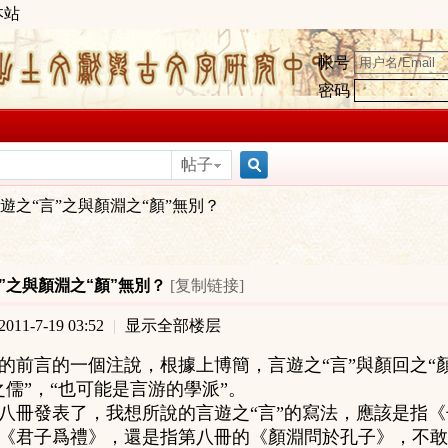
本站
帐号
密码
帖子
搜
遊之“言”之與顏淵之“顏”無別？
索
”之與顏淵之“顏”無別？
[复制链接]
11-7-19 03:52
|
显示全部楼层
的前言的一個注說，根據上博簡，言遊之“言”與顏回之“
之儒”，“也可能是言游的學派”。
八冊發表了，我想所說的言遊之“言”的寫法，應該是指《
《君子爲禮》，還是指第八冊的《顏淵問於孔子》，不敢