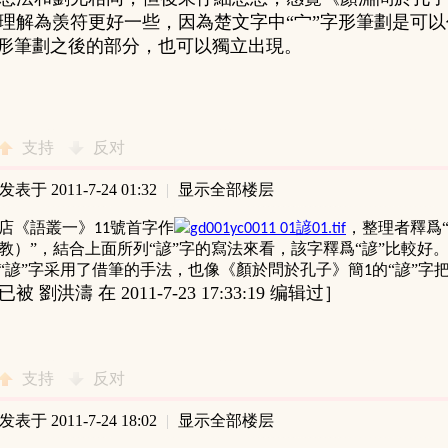
理解為羡符更好一些，因為楚文字中“宀”字形筆劃是可
字形筆劃之後的部分，也可以獨立出現。
支持
反对
发表于 2011-7-24 01:32
|
显示全部楼层
店《語叢一》
號首字作
，整理者釋爲“
11
gd001yc0011 01諺01.tif
教）”，結合上面所列“諺”字的寫法來看，該字釋爲“諺”比較好
“諺”字采用了借筆的手法，也像《顏於問於孔子》簡
的“諺”字
1
 劉洪濤 在 2011-7-23 17:33:19 编辑过］
支持
反对
发表于 2011-7-24 18:02
|
显示全部楼层