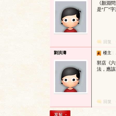
《顏淵問
是“厂”
研
回复
劉洪濤
楼主
|
郭店《六
法，應該
究
回复