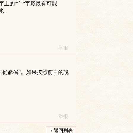
字上的“宀”字形最有可能
來。
举报
言從彥省”。如果按照前言的說
举报
返回列表