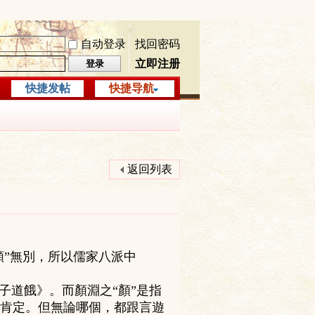
自动登录
找回密码
立即注册
登录
快捷发帖
快捷导航
返回列表
顏”無別，所以儒家八派中
子道餓》。而顏淵之“顏”是指
肯定。但無論哪個，都跟言遊