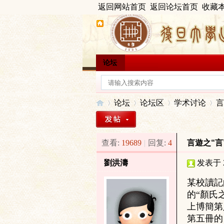
返回网站首页
返回论坛首页
收藏
论坛
论坛
论坛区
学术讨论
言
查看:
19689
|
回复:
4
言遊之“言
出
»
›
›
›
劉洪濤
发表于 20
某校讀記
的“顏氏
上博簡第
第五冊的