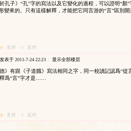
於孔子》“孔”字的寫法以及它變化的過程，可以證明“顏”
字形變來的。只有這樣解釋，才能把它同言游的“言”區別開
支持
反对
发表于 2011-7-24 22:23
|
显示全部楼层
德》有跟《子道餓》寫法相同之字，同一校讀記認爲“從
釋爲“言”字才是……
支持
反对