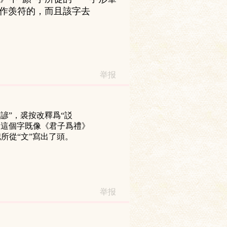
以作羡符的，而且該字去
举报
諺”，裘按改釋爲“訤
。這個字既像《君子爲禮》
把所從“文”寫出了頭。
举报