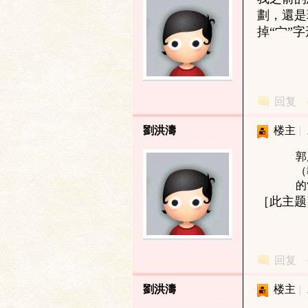
劃，還是
掉“宀”
文
回复
劉洪濤
楼主
|
郭
（
的
［此主题已被
字
回复
劉洪濤
楼主
|