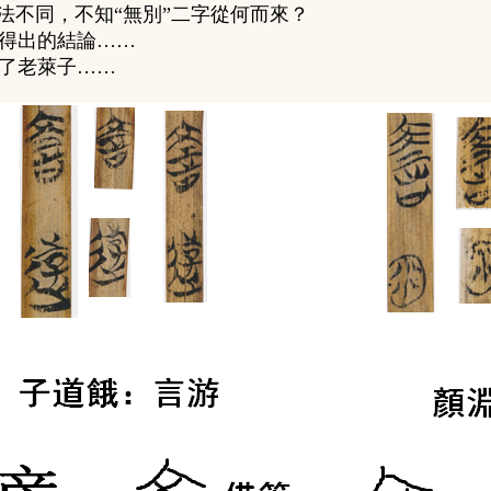
寫法不同，不知“無別”二字從何而來？
得出的結論……
了老萊子……