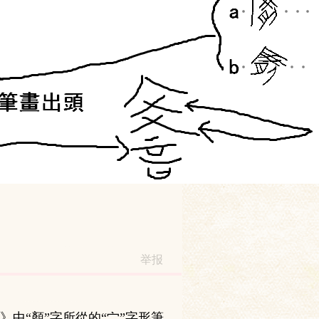
举报
中“顏”字所從的“宀”字形筆