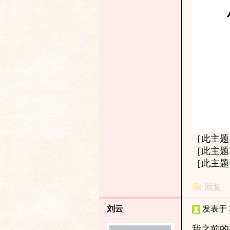
与
［此主题已被
［此主题已被
［此主题已被
回复
古
刘云
发表于 20
我之前的