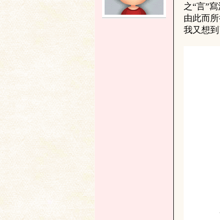
之“言”
由此而所
土
我又想到
文
献