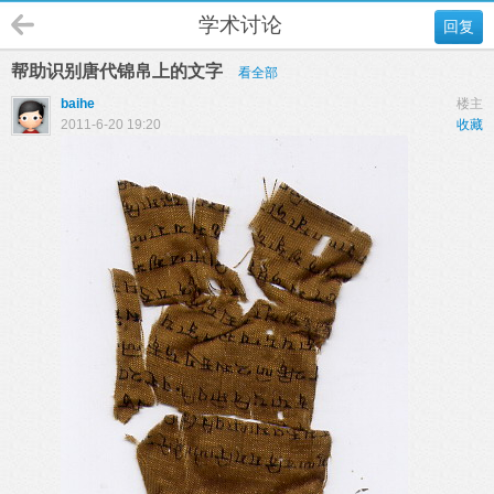
学术讨论
回复
帮助识别唐代锦帛上的文字
看全部
baihe
楼主
2011-6-20 19:20
收藏