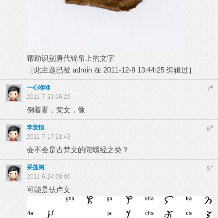
帮助识别唐代锦帛上的文字
［此主题已被 admin 在 2011-12-8 13:44:25 编辑过］
一心咻咻
#
7
2011-7-23 06:29
倒着看，梵文，像
李竞恒
#
6
2011-7-17 21:43
会不会是古梵文的陀螺经之类？
采莲阁
#
5
2011-6-24 08:00
可能是佉卢文