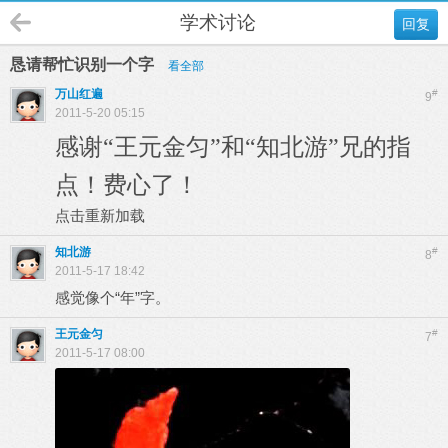
学术讨论
回复
恳请帮忙识别一个字
看全部
万山红遍
#
9
2011-5-20 05:15
感谢“王元金匀”和“知北游”兄的指
点！费心了！
点击重新加载
知北游
#
8
2011-5-17 18:42
感觉像个“年”字。
王元金匀
#
7
2011-5-17 08:00