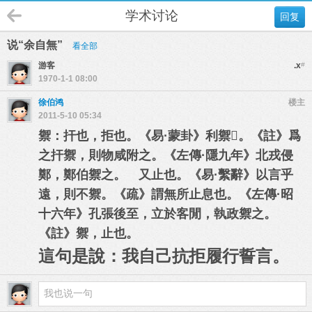
学术讨论
回复
说“余自無”
看全部
游客
.x
#
1970-1-1 08:00
徐伯鸿
楼主
2011-5-10 05:34
禦：扞也，拒也。《易·蒙卦》利禦
𡨥
。《註》爲
之扞禦，則物咸附之。《左傳·隱九年》北戎侵
鄭，鄭伯禦之。 又止也。《易·繫辭》以言乎
遠，則不禦。《疏》謂無所止息也。《左傳·昭
十六年》孔張後至，立於客閒，執政禦之。
《註》禦，止也。
這句是說：
我自己抗拒履行誓言
。