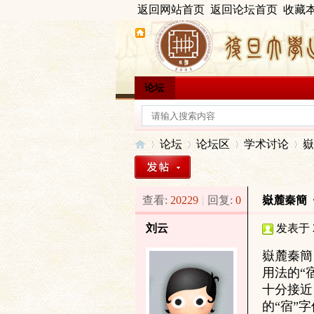
返回网站首页
返回论坛首页
收藏
论坛
论坛
论坛区
学术讨论
嶽
查看:
20229
|
回复:
0
嶽麓秦簡
出
»
›
›
›
刘云
发表于 20
嶽麓秦簡
用法的“
十分接近
的“宿”