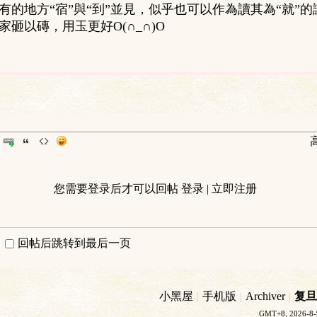
有的地方“宿”與“到”並見，似乎也可以作為讀其為“就”
家砸以磚，用玉更好O(∩_∩)O
您需要登录后才可以回帖
登录
|
立即注册
回帖后跳转到最后一页
小黑屋
|
手机版
|
Archiver
|
复旦
GMT+8, 2026-8-