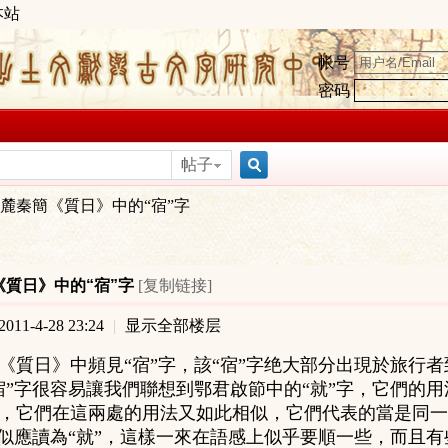
本站
帐号
密码
帖子
搜
麓秦簡《質日》中的“宿”字
索
《質日》中的“宿”字
[复制链接]
11-4-28 23:24
|
显示全部楼层
《質日》中頻見“宿”字，該“宿”字绝大部分出現於旅行
宿”字很容易讓我們聯想到鄂君啟節中的“就”字，它們的用法
，它們在這兩處的用法又如此相似，它們代表的當是同一
字似應讀為“就”，這樣一來在語感上似乎要順一些，而且有