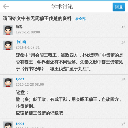
学术讨论
回复
请问铭文中有无周穆王伐楚的资料
看全部
游客
.x
#
1970-1-1 08:00
中山燕
#
4
2011-1-1 07:31
逨盘中“用会昭王穆王，盗政四方，扑伐楚荆”中伐楚的是
否有穆王，学界似还有不同理解。先秦文献中穆王伐楚见
于《竹书纪年》，穆王伐楚“至于九江”。
zjdds
#
3
2010-12-28 08:00
逨盘：
盭（戾）龢于政，有成于猷，用会昭王穆王，盗政四方，
扑伐楚荆。
应该是穆王伐楚的记载吧
zjdds
#
2