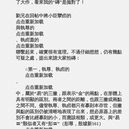
了大作，看來我的“磚”是拋對了！
劉兄在回帖中將小臣攣卣的
点击重新加载
與執尊的
点击重新加载
、執卣蓋的
点击重新加载
聯繫起來，確實很有道理。
不過仔細想想，仍有幾點
可疑之處，提出來請大家拍磚：
○第一，執尊、執卣的
点击重新加载
、
点击重新加载
中，屬於“易”的三撇，跟表示“金”的兩點，在形體上
具有明顯的區別。兩者之間的距離，也跟三撇或兩點
之間不同。儘管執尊、執卣都只有摹刻本存世，但撇
與點的區別仍被清晰地表現了出來，想必原器上的差
別不會比經摹刻的小，而應該相類，或更大。與“易
〓”類似者又有“彭〓”（彭尊，殷墟新
161
）