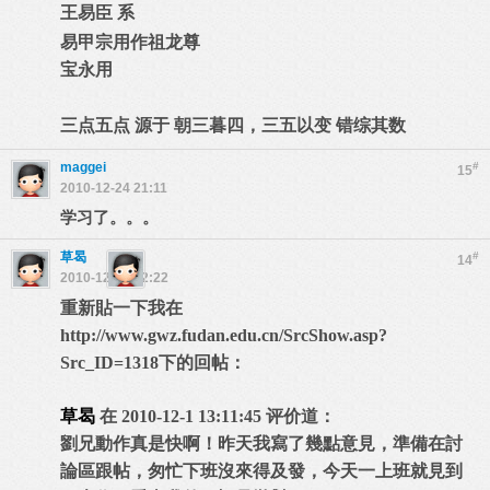
王易臣
系
易甲宗用作祖龙尊
宝永用
三点五点
源于
朝三暮四，三五以变
错综其数
maggei
#
15
2010-12-24 21:11
学习了。。。
草曷
#
14
2010-12-19 22:22
重新貼一下我在
http://www.gwz.fudan.edu.cn/SrcShow.asp?
Src_ID=1318
下的回帖：
草曷
在 2010-12-1 13:11:45 评价道
：
劉兄動作真是快啊！昨天我寫了幾點意見，準備在討
論區跟帖，匆忙下班沒來得及發，今天一上班就見到