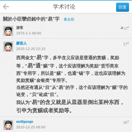
学术讨论
回复
關於小臣攣卣銘中的“易”字
看全部
游客
.x
#
18
1970-1-1 08:00
蒙面人
#
17
2010-12-26 22:10
易
西周金文“
”字，多半含义应该是普通的赏赐，奖励
易”通
等，“
“赐”字，这个应该理解为奖励“货币类东
西”专用字，所以是“赐”，也通“锡”字，这也应该理解为
奖励赏赐“金银类”专用字。
当然还有通从“目”从“易”的字，这个应该理解为“赐”字的
讹变，“贝”讹成“目”。
易”的含义就是从皿器里倒出某种东西，
我认为“
引申为赏赐或者奖励等。
wolfgange
#
16
2010-12-25 08:00