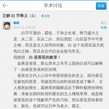
学术讨论
回复
正解 白 字释义（1）
看全部
艅艎
楼主
2010-11-2 04:38
收藏
白字可通伯，霸也，子孙之长者。奭乃盛大之
意，从二百，实从二白，所以我想：白应是手中可拿
之物，而且是古人崇拜的对象。白 这个东西应该天然
色白之物，而且在古代社会会较为常见。
我推想：
白 是蚕茧的象形！
如果是蚕茧，那么简帛之帛字上面的白就可以解释
了：由蚕茧变成布匹丝绸。
蚕茧在古代人心目中有获得新生的含义。因为蚕宝
宝被包到茧里，等破茧而出的时候就变成了蛾子。古
人视死如视生，墓葬里的随葬品在下葬时都用丝绸包
裹，准备在阴间给得到重生的主人继续享用，就是根
据蚕茧的这个现象而产生的习俗。所以蚕茧意味着初
生、新生。也就可以引申为老大、霸主。