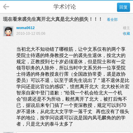
学术讨论
回复
现在看来裘先生离开北大真是北大的损失！！！
看全部
woma0612
楼主
2010-10-12 05:06
收藏
当初北大不知动错了哪根筋，让中文系仅有的两个享
受院士待遇的
终身
教授之一的
裘
先生退休，按北大的
规定，正教授到七十岁必须退休，但是院士和有一定
领导职务的人除外，所以当时中文系另外一位享受院
士待遇的
终身
教授袁行霈（全国政协常委，裘是政协
委员）可以不退，以至
于裘
先生说出了
“
退不退休是比
学问还是比官位的感叹
”
，愤然离开北大
北大校长许宏
智亲自家中登门道歉：
“
给我一个机会给北大一个机
会
”
但裘还是不为所动，毅然离开了北大，被打后悔不
已，据说后来专门搞了一个资深教授，规定可以到
70
岁不退休，从此北大文字学一落千丈
再也没有了领头
羊的地位，按学问说裘可以说是国内凤毛麟角的的学
者，只是北大的泰斗太多了