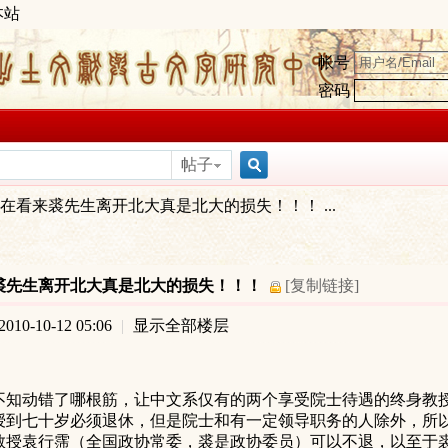
本站
帐号
密码
帖子
搜
在看来裘先生离开北大真是北大的损失！！！ ...
索
裘先生离开北大真是北大的损失！！！
[复制链接]
10-10-12 05:06
|
显示全部楼层
不知动错了哪根筋，让中文系仅有的两个享受院士待遇的
终身
教
授到七十岁必须退休，但是院士和有一定领导职务的人除外，所
教授袁行霈（全国政协常委，裘是政协委员）可以不退，以至
于