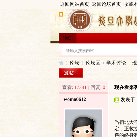
返回网站首页
返回论坛首页
收藏
论坛
论坛
论坛区
学术讨论
现
查看:
17341
|
回复:
0
现在看来
出
»
›
›
›
woma0612
发表于 20
当初北大
定，正教
遇的
终身