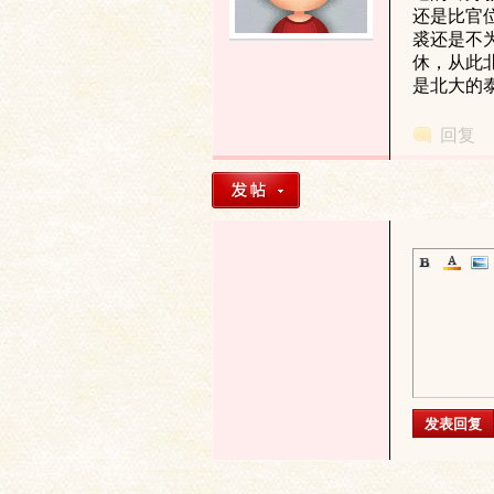
还是比官
裘还是不
土
休，从此
是北大的
回复
文
发表回复
献