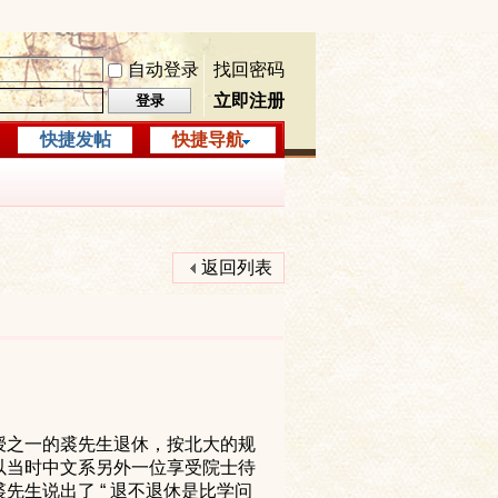
自动登录
找回密码
立即注册
登录
快捷发帖
快捷导航
返回列表
授之一的
裘
先生退休，按北大的规
以当时中文系另外一位享受院士待
裘
先生说出了
“
退不退休是比学问