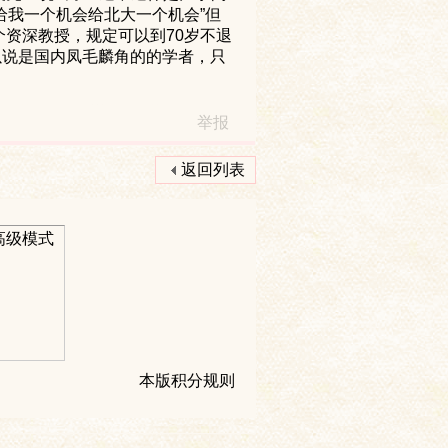
给我一个机会给北大一个机会
”
但
个资深教授，规定可以到
70
岁不退
以说是国内凤毛麟角的的学者，只
举报
返回列表
高级模式
本版积分规则