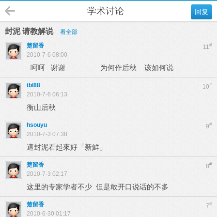
学术讨论
回复
封泥 请教解说
看全部
楚留香
#
11
2010-7-6 08:00
呵呵 谢谢 为何作后秋 该如何说
tbl88
#
10
2010-7-6 06:13
衡山后秋
hsouyu
#
9
2010-7-3 07:38
這封泥看起來好「新鮮」
楚留香
#
8
2010-7-3 02:17
这里的专家学者不少 但是敢开口说话的不多
楚留香
#
7
2010-6-30 01:17