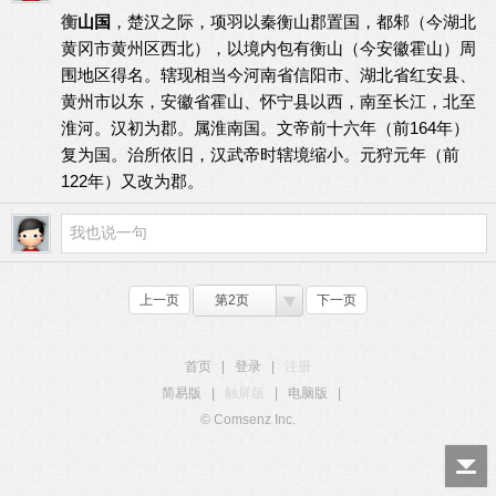
衡
山国
，楚汉之际，
项羽
以
秦
衡山郡
置国，都邾（今湖北
黄冈市
黄州区
西北），以境内包有衡山（今安徽
霍山
）周
围地区得名。辖现相当今
河南省
信阳市、
湖北省
红安县
、
黄州市以东，
安徽省
霍山、
怀宁县
以西，南至
长江
，北至
淮河
。汉初为郡。属
淮南国
。文帝前十六年（前164年）
复为国。治所依旧，汉武帝时辖境缩小。元狩元年（前
122年）又改为郡。
上一页
第2页
下一页
首页
|
登录
|
注册
简易版
|
触屏版
|
电脑版
|
© Comsenz Inc.