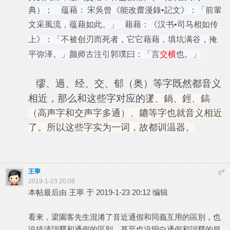
典）； 蕴藉：
宋吳曾
《
能改齋漫錄
•記文》：「前輩
文采風流，蕴藉如此。」 藉藉：
《
汉书
•司马相如传
上》：
「不被创刃而死者，它它藉藉，填坑满谷，掩
平弥泽。」
颜师古注引郭璞曰：
「言
交横
也。」
缪、過、经、
交、郁（奥）
等字既然都音义
相近，那么和这些字对应的
䀊、鍋、鋞、鎬
（高声字和交声字多通）、
䥝等字也就音义相近
了。所以这些字实为一词，故都训温器。
王寧
#
6
2019-1-23 20:08
本帖最后由 王寧 于 2019-1-23 20:12 编辑
看來，梁園客先生混淆了音近通假和同義互用的區別，也
沒搞清訓釋和通假的區別，甚至也沒明白通假和訓釋的規