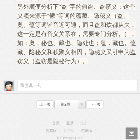
另外顺便分析下“盗”字的偷盗、盗窃义：这个
义项来源于“鬰”等词的蕴藏、隐秘义（盗、
奥、蕴等词皆音近可通，而且盗和炊都从欠，
这一定是有音义关系在，需要专门分析。），
如：奥，秘也、藏也、隐处也；蕴，藏也。蕴
藏、隐秘义和积聚义相因，隐秘义又引申为盗
窃义（盗窃是隐秘行为）。
上一页
第2页
下一页
首页
|
登录
|
注册
简易版
|
触屏版
|
电脑版
|
© Comsenz Inc.