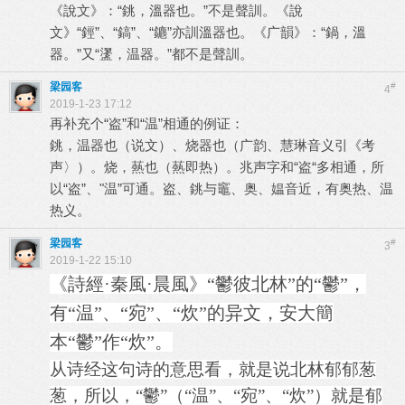
《說文》：“銚，溫器也。”不是聲訓。《說
文》“鋞”、“鎬”、“䥝”亦訓溫器也。《广韻》：“鍋，溫
器。”又“䀊，温器。”都不是聲訓。
梁园客
#
4
2019-1-23 17:12
再补充个“盗”和“温”相通的例证：
銚，温器也（说文）、烧器也（广韵、慧琳音义引《考
声〉）。烧，爇也（爇即热）。兆声字和“盗“多相通，所
以“盗”、"温”可通。盗、銚与竈、奥、媪音近，有奥热、温
热义。
梁园客
#
3
2019-1-22 15:10
《詩經·秦風·晨風》“鬱彼北林”的“鬱”，
有“温”、“宛”、“炊”的异文，安大簡
本“鬱”作“炊”。
从诗经这句诗的意思看，就是说北林郁郁葱
葱，所以，“鬱”（“温”、“宛”、“炊”）就是郁