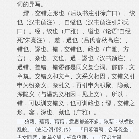
词的异写。
繆，交错之形也（后汉书注引徐广曰）、绞
也（汉书颜注）、自缢也（汉书颜注引郑氏
曰）。经，绞也（广雅）、缢也（论语“自经
死”朱熹注）。差，過也（吕氏春秋高注）、
错也、謬也。错，交错也、藏也（广雅、方
言）、杂也、文也。過，謬也（汉书颜注）。
過错、差错、错谬都是同义复合词。郁郁，文
章貌。交错义和文章、文采义相因，交错义引
申为纷杂义、杂乱义，再引申为积聚、隐藏、
深隐义（与温热义相因，见上文）。所以，
错，可以训交错义，也可训藏也；缪，交错之
形。寥，深也、藏也（广雅）。
狼藉、蕴藉、藉藉，意思都差不多。狼藉：
纵横散
乱貌。
《
史记
•滑稽列传》：
「日暮酒阑，合尊促坐，
男女同席，履舄交错，杯盘狼藉。」（汉语大词