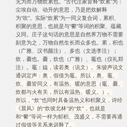
无为而万物炊累也。”古代注家皆释“炊累”为：
尘埃自动、动升的意思，乃是把炊解释
为“吹”。实际“炊累”为一同义复合词，累积、
积聚的意思，也就是与“鬰”等词的积聚、蕴藏
义同。庄子这句话的意思是自然界万物不需要
刻意为之，万物自然生长而众多也。累，积也
（广雅、汉书颜注）、多也（文选李注）；
炊，爨也。爨，炊也（广雅）、竈也（仪礼郑
注）。竈：
媪，读若奥（说文）。朱骏声说文
通训定声：奥，假借为竈。所以，奥、竈、
炊、爨皆同义，有温热、暖的意思（竈、爨、
炊都与火有关，所以有温热、暖义。）。
所以，“炊”也同时具备温热义和积聚义，诗经
《晨风》的“炊彼北林”的“炊”，也就是
和“鬰”等词一样为郁积、茂盛义，不需要再通
过假借等关系来训释了。