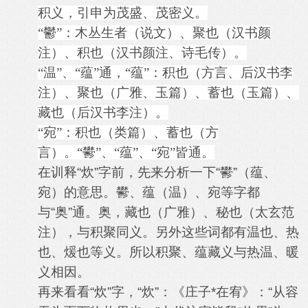
积义，引申为茂盛、茂密义。
“鬱”：木丛生者（说文）、聚也（汉书颜
注）、积也（汉书颜注、诗毛传）。
“温”、“蕴”通，“蕴”：积也（方言、后汉书李
注）、聚也（广雅、玉篇）、蓄也（玉篇）、
藏也（后汉书李注）。
“宛”：积也（类篇）、蓄也（方
言）。“鬰”、“蕴”、“宛”皆通。
在训释“炊”字前，先来分析一下“鬰”（蕴、
宛）的意思。鬰、蕴（温）、宛等字都
与“奥”通。奥，藏也（广雅）、秘也（太玄范
注），与积聚同义。另外这些词都有温也、热
也、煖也等义。所以积聚、蕴藏义与热温、暖
义相因。
再来看看“炊”字，“炊”：《庄子*在宥》：“从容