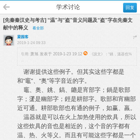
学术讨论
回复
[先秦秦汉史与考古] “温”与“盗”音义问题及“盗”字在先秦文
献中的释义
看全部
梁园客
#
7
2019-1-24 09:33
萧旭 发表于 2019-1-23 19:12
引用:
《說文》：“銚，溫器也%
...
谢谢提供这些例子。但其实这些字都是
和“竈"、“奥”等字音近的字。
竈、奥、銚、鎬、䥝是宵部字；鍋是歌部
字；䀊是幽部字；鋞是耕部字。歌部和宵幽部
近可通。耕部歌部也有通的例子，如赢、羸。
温器就是可以在火上加热使用的炊具，所以
这些炊具的音也是相近的，这个音的字都有
温、热、火等义。而且有可能这些字都是一个