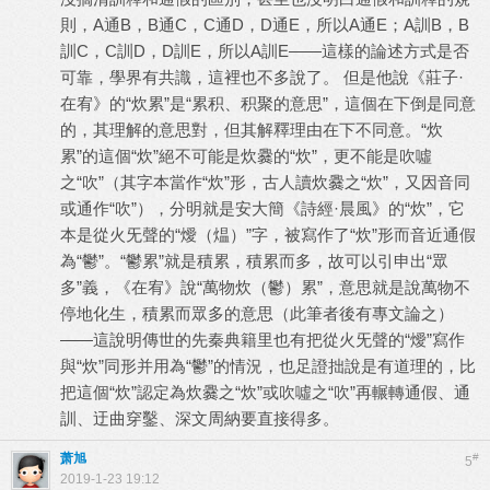
則，A通B，B通C，C通D，D通E，所以A通E；A訓B，B
訓C，C訓D，D訓E，所以A訓E——這樣的論述方式是否
可靠，學界有共識，這裡也不多說了。 但是他說《莊子·
在宥》的“炊累”是“累积、积聚的意思”，這個在下倒是同意
的，其理解的意思對，但其解釋理由在下不同意。“炊
累”的這個“炊”絕不可能是炊爨的“炊”，更不能是吹噓
之“吹”（其字本當作“炊”形，古人讀炊爨之“炊”，又因音同
或通作“吹”），分明就是安大簡《詩經·晨風》的“炊”，它
本是從火旡聲的“燰（煴）”字，被寫作了“炊”形而音近通假
為“鬱”。“鬱累”就是積累，積累而多，故可以引申出“眾
多”義，《在宥》說“萬物炊（鬱）累”，意思就是說萬物不
停地化生，積累而眾多的意思（此筆者後有專文論之）
——這說明傳世的先秦典籍里也有把從火旡聲的“燰”寫作
與“炊”同形并用為“鬱”的情況，也足證拙說是有道理的，比
把這個“炊”認定為炊爨之“炊”或吹噓之“吹”再輾轉通假、通
訓、迂曲穿鑿、深文周納要直接得多。
萧旭
#
5
2019-1-23 19:12