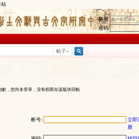
本站
帐号
密码
帖子
搜
索
抱歉，您尚未登录，没有权限在该版块回帖
帐号:
立即
册
密码:
找回