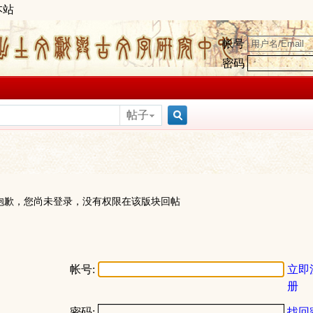
本站
帐号
密码
帖子
搜
索
抱歉，您尚未登录，没有权限在该版块回帖
帐号:
立即
册
密码:
找回