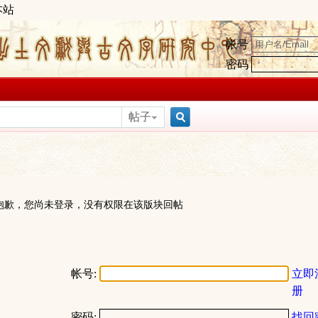
本站
帐号
密码
帖子
搜
索
抱歉，您尚未登录，没有权限在该版块回帖
帐号:
立即
册
密码:
找回