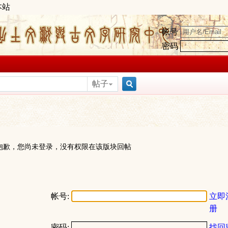
本站
帐号
密码
帖子
搜
索
抱歉，您尚未登录，没有权限在该版块回帖
帐号:
立即
册
密码:
找回