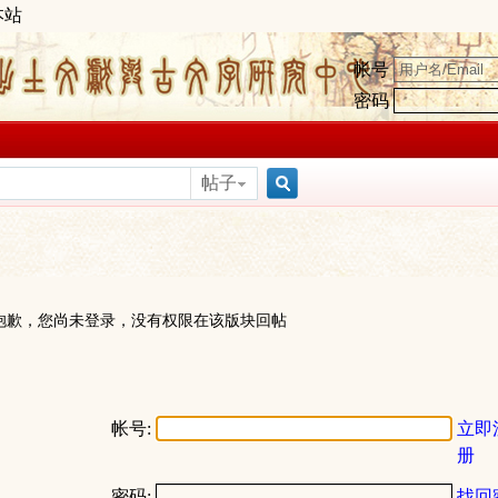
本站
帐号
密码
帖子
搜
索
抱歉，您尚未登录，没有权限在该版块回帖
帐号:
立即
册
密码:
找回