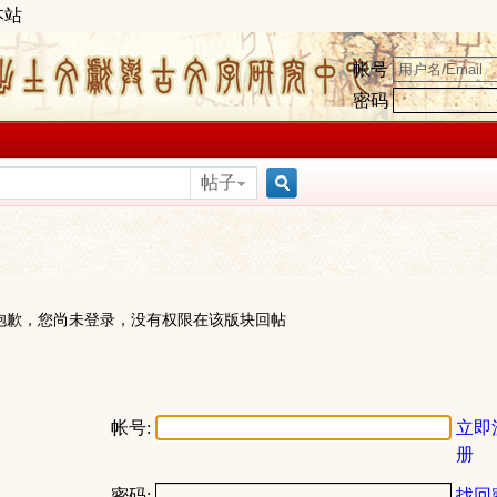
本站
帐号
密码
帖子
搜
索
抱歉，您尚未登录，没有权限在该版块回帖
帐号:
立即
册
密码:
找回