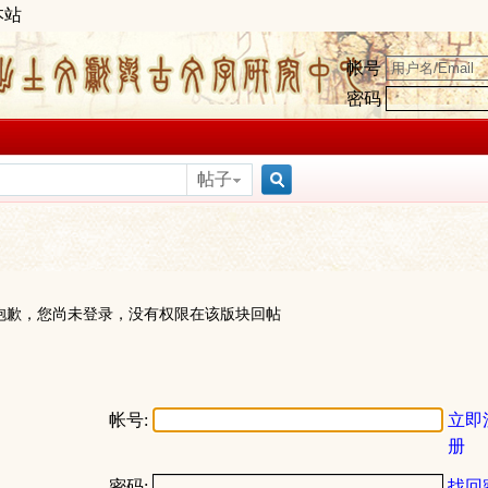
本站
帐号
密码
帖子
搜
索
抱歉，您尚未登录，没有权限在该版块回帖
帐号:
立即
册
密码:
找回