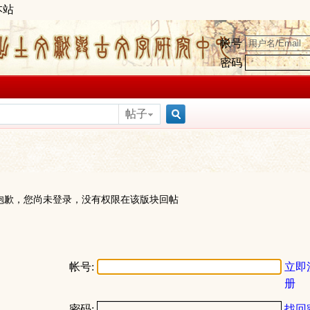
本站
帐号
密码
帖子
搜
索
抱歉，您尚未登录，没有权限在该版块回帖
帐号:
立即
册
密码:
找回