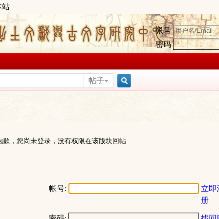
本站
帐号
密码
帖子
搜
索
抱歉，您尚未登录，没有权限在该版块回帖
帐号:
立即
册
密码:
找回