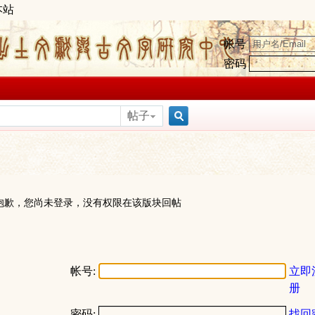
本站
帐号
密码
帖子
搜
索
抱歉，您尚未登录，没有权限在该版块回帖
帐号:
立即
册
密码:
找回