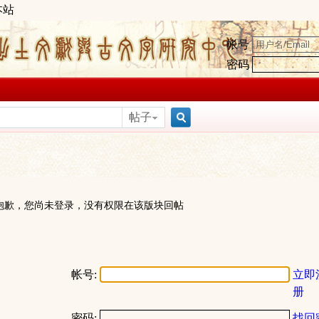
本站
帐号
密码
帖子
搜
索
抱歉，您尚未登录，没有权限在该版块回帖
帐号:
立即
册
密码:
找回