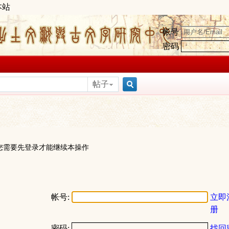
本站
帐号
密码
帖子
搜
索
您需要先登录才能继续本操作
帐号:
立即
册
密码:
找回