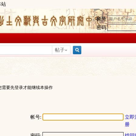
本站
帐号
密码
帖子
搜
索
您需要先登录才能继续本操作
帐号:
立即
册
密码:
找回