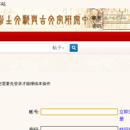
本站
帐号
密码
帖子
搜
索
您需要先登录才能继续本操作
帐号:
立即
册
密码:
找回