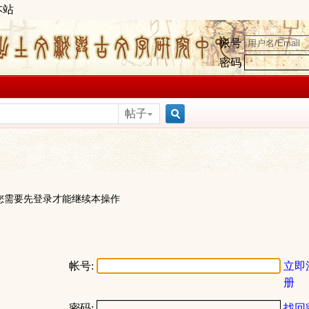
本站
帐号
密码
帖子
搜
索
您需要先登录才能继续本操作
帐号:
立即
册
密码:
找回