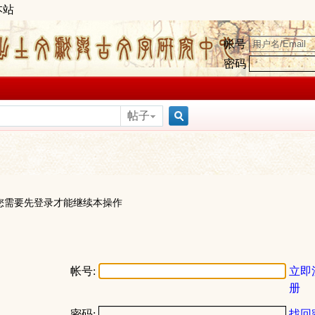
本站
帐号
密码
帖子
搜
索
您需要先登录才能继续本操作
帐号:
立即
册
密码:
找回