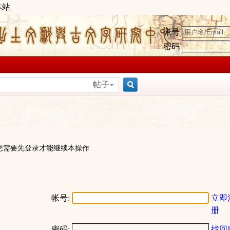
本站
帐号
密码
帖子
搜
索
您需要先登录才能继续本操作
帐号:
立即
册
密码:
找回