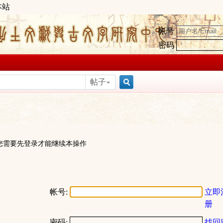
本站
帐号
密码
帖子
搜
索
您需要先登录才能继续本操作
帐号:
立即
册
密码:
找回