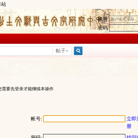
本站
帐号
密码
帖子
搜
索
您需要先登录才能继续本操作
帐号:
立即
册
密码:
找回