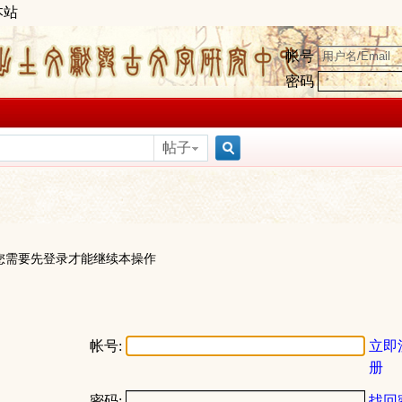
本站
帐号
密码
帖子
搜
索
您需要先登录才能继续本操作
帐号:
立即
册
密码:
找回