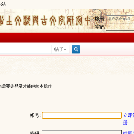
本站
帐号
密码
帖子
搜
索
您需要先登录才能继续本操作
帐号:
立即
册
密码:
找回