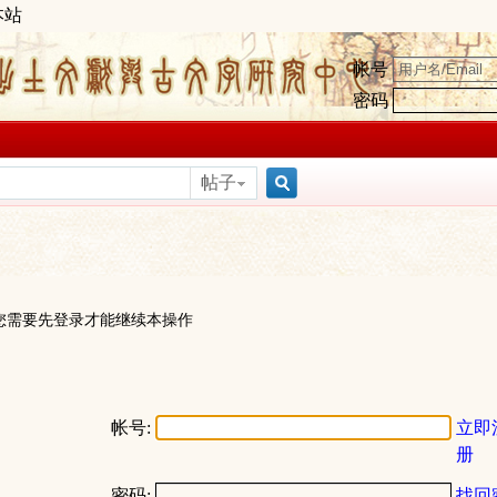
本站
帐号
密码
帖子
搜
索
您需要先登录才能继续本操作
帐号:
立即
册
密码:
找回