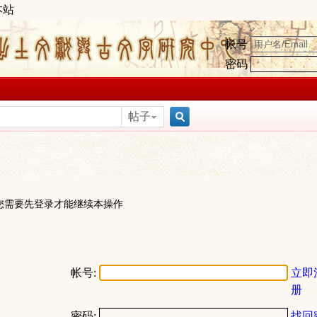
本站
帐号
密码
帖子
搜
索
您需要先登录才能继续本操作
帐号:
立即
册
密码:
找回