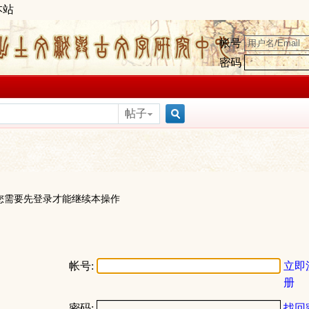
本站
帐号
密码
帖子
搜
索
您需要先登录才能继续本操作
帐号:
立即
册
密码:
找回