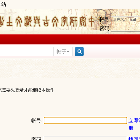
本站
帐号
密码
帖子
搜
索
您需要先登录才能继续本操作
帐号:
立即
册
密码:
找回