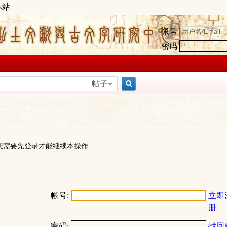
本站
帐号
密码
帖子
搜
索
您需要先登录才能继续本操作
帐号:
立即
册
密码:
找回