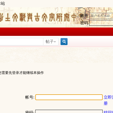
本站
帐号
密码
帖子
搜
索
您需要先登录才能继续本操作
帐号:
立即
册
密码:
找回