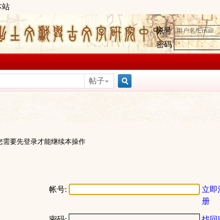
本站
帐号
密码
帖子
搜
索
您需要先登录才能继续本操作
帐号:
立即
册
密码:
找回