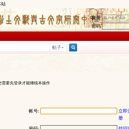
本站
帐号
密码
帖子
搜
索
您需要先登录才能继续本操作
帐号:
立即
册
密码:
找回