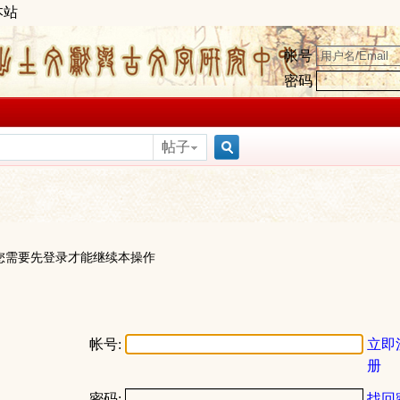
本站
帐号
密码
帖子
搜
索
您需要先登录才能继续本操作
帐号:
立即
册
密码:
找回