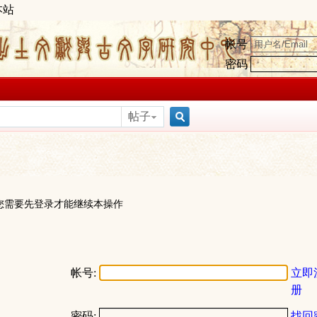
本站
帐号
密码
帖子
搜
索
您需要先登录才能继续本操作
帐号:
立即
册
密码:
找回