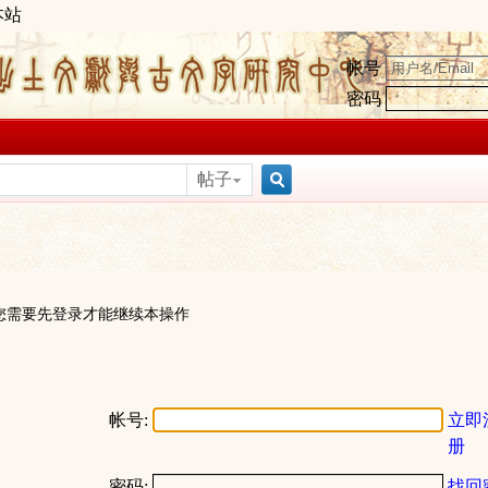
本站
帐号
密码
帖子
搜
索
您需要先登录才能继续本操作
帐号:
立即
册
密码:
找回