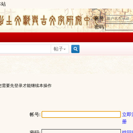
本站
帐号
密码
帖子
搜
索
您需要先登录才能继续本操作
帐号:
立即
册
密码:
找回