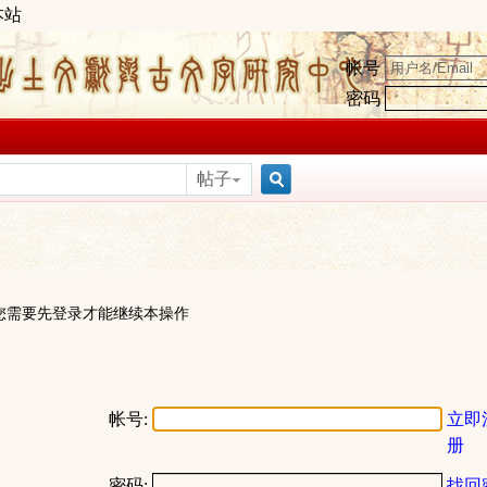
本站
帐号
密码
帖子
搜
索
您需要先登录才能继续本操作
帐号:
立即
册
密码:
找回