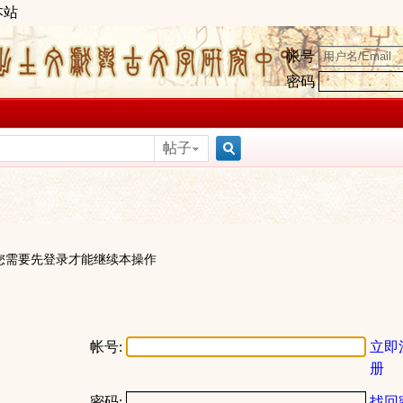
本站
帐号
密码
帖子
搜
索
您需要先登录才能继续本操作
帐号:
立即
册
密码:
找回