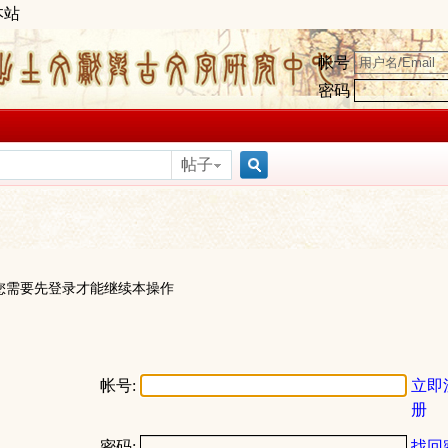
本站
帐号
密码
帖子
搜
索
您需要先登录才能继续本操作
帐号:
立即
册
密码:
找回